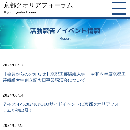
京都クオリアフォーラム
Kyoto Qualia Forum
活動報告／イベント情報
Report
2024/06/17
【会員からのお知らせ】京都工芸繊維大学 令和６年度京都工
芸繊維大学創立記念日事業講演会について
2024/06/14
７/4(木)IVS2024KYOTOサイドイベントに京都クオリアフォー
ラムが初出展！
2024/05/23