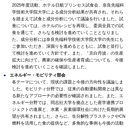
2025年度活動、ホテル日航プリンセス試食会、奈良先端科
学技術大学院大学による成分分析結果が共有され、それら
を踏まえて試食と成分分析について議論を行いました。試
食については、ホテルのレシピを再現し、委員全員での試
食を通じて、さらなる検討を進めていくこととなりまし
た。成分分析
には奈良先端科学技術大学院大学の先生にも
ご参加いただき、深掘りを進めるとともに、試食と並行し
て検討を進めていく方針です。また、「京白丹波」の生産
拡大に向けて、農家の確保や生産者育成についても、今後
検討を進めていくことを確認しました。
エネルギー・モビリティ部会
各テーマについて、現状の課題と今後の方向性を議論しま
した。モビリティ分野では、従来の自動運転開発とは異な
る新たなアプローチの必要性が確認されました。また、エ
ネルギー分野では、同志社大学を拠点とした産学連携プロ
ジェクトの進展と、水素・炭素循環社会に向けた長期的展
望が共有されました。さらに、生分解性プラスチックや
CN
燃料を活用した食の提供など、多角的な事例も今後の活動