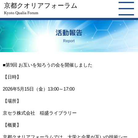
京都クオリアフォーラム
Kyoto Qualia Forum
活動報告
Report
■第
9
回 お互いを知ろうの会を開催しました
【日時】
2026
年
5
月
15
日（金
）13:00～17:00
【場所】
京セラ株式会社 稲盛ライブラリー
【概要】
京都クオリアフォーラムでは、大学と企業が互いの技術シー