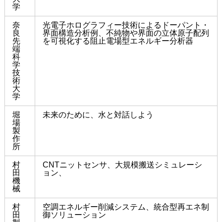
学
奈
光電子ホログラフィー技術によるドーパント・
良
界面構造分析例、不純物や界面の立体原子配列
先
を可視化する阻止電場型エネルギー分析器
端
科
学
技
術
大
学
堀
未来のために、水と対話しよう
場
製
作
所
村
CNTニットセンサ、大規模搬送シミュレーシ
田
ョン、
機
械
村
空調エネルギー削減システム、統合型再エネ制
田
御ソリューション