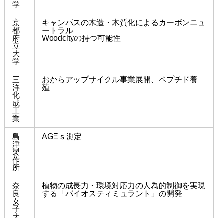
学
京
キャンパスの木造・木質化によるカーボンニュ
都
ートラル
府
Woodcity
の持つ可能性
立
大
学
三
おからアップサイクル事業展開、ペプチド養
洋
殖
化
成
工
業
島
AGEｓ測定
津
製
作
所
奈
植物の成長力・環境対応力の人為的制御を実現
良
する「バイオスティミュラント」の開発
女
子
大