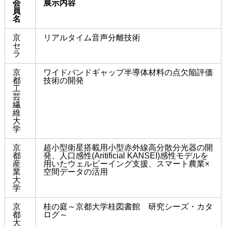
会
展示内容
員
名
京
リアルタイム音声分離技術
セ
ラ
京
ワイドバンドギャップ半導体材料の点欠陥評価
都
技術の開発
工
芸
繊
維
大
学
京
超小型衛星搭載用小型赤外線高分散分光器の開
都
発、人口感性(
Aritificial KANSEI)感性モデルを
産
用いたウェルビーイング支援、スマート農業×
業
空間データの活用
大
学
京
桂の庭～京都大学桂図書館 研究シーズ・カタ
都
ログ～
大